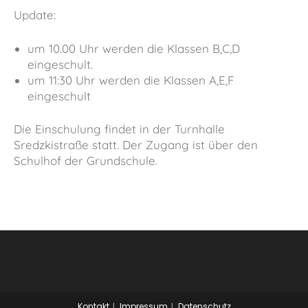
Update:
um 10.00 Uhr werden die Klassen B,C,D
eingeschult.
um 11:30 Uhr werden die Klassen A,E,F
eingeschult
Die Einschulung findet in der Turnhalle
Sredzkistraße statt. Der Zugang ist über den
Schulhof der Grundschule.
Kontakt
Impressum
Datenschutz