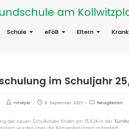
undschule am Kollwitzpl
Schule
eFöB
Eltern
Kran
nschulung im Schuljahr 25
nmeyer
Neuigkeiten
8. September 2025
ng der neuen Schulkinder findet am 13.9.24 in der
Turnh
tionen wurden über die Klassenleitungen mitgeteilt.